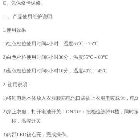
C、凭保修卡保修。
二、产品使用维护说明:
1.
使用效果
1)
红色档位使用时间
4
小时，温度
65
℃－
75
℃
2)
白色档位使用时间
6
小时
30
分，温度
55
℃－
60
℃
3)
蓝色档位使用时间
8
小时
10
分，温度
40
℃－
45
℃
2.
使用说明：
1)
将锂电池本体放入衣服腰部电池口袋插上衣服电暖载体，电
2)
穿上衣服，打开电池开关﹙
ON/OF
﹚把档位选择
H
档，同时
秒，温控开关
3)
内部
LED
被点亮，完成操作。