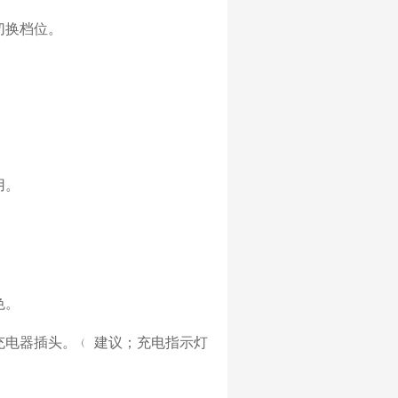
切换档位。
用。
色。
充电器插头。﹙
建议；充电指示灯