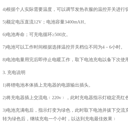
4)
根据个人实际需要温度，可以调节发热衣服的温控开关进行
5)
额定电压直流
12V
；电池容量34
00mAH
。
6)
电池寿命；可充电循环≥
500
次。
7)
电池可以工作时间根据选择温控开关档位不同为
4
－
6
小时。
8)
电池电量用完后即停止电暖工作，取下电池充电以备下次使
3.
充电说明
1)
将锂电池本体插上充电器的电源输出插头。
2)
将充电器插上交流电﹙
220v
﹚，此时充电器指示灯稳定亮红
3)
电池充满电后，指示灯变为绿色，此时取下电池并拔下交流
转为绿色后，继续充电一个小时，以达到充电最佳效果﹚