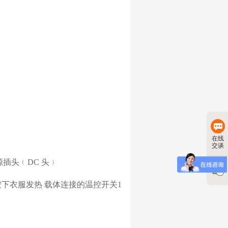
在线
交谈
源插头﹙
DC
头﹚
按下衣服发热
载体连接的温控开关
1