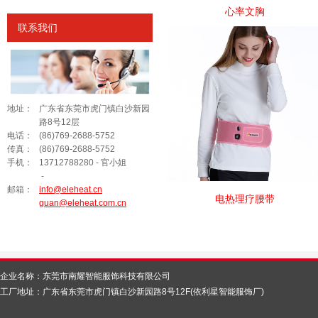
心率文胸
联系我们
地址：
广东省东莞市虎门镇白沙新园
路8号12层
电话：
(86)769-2688-5752
传真：
(86)769-2688-5752
手机：
13712788280 - 官小姐
-
邮箱：
info@eleheat.cn
电热理疗腰带
guan@eleheat.com.cn
企业名称：
东莞市南耀智能服饰科技有限公司
工厂地址：广东省东莞市虎门镇白沙新园路8号12F(依利星智能服饰厂)