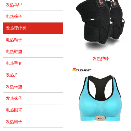
发热马甲
电热裤子
发热理疗类
电热鞋子
电热鞋垫
发热护膝
电热手套
发热片
发热坐垫
发热袜子
电热眼罩
发热帽子